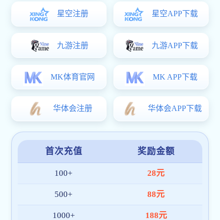
首页
体育资讯
正文
近年来，职场表现与管理层的关系愈发紧密。在企业运营的
过程中，管理者对员工的工作表现有着直接的评价标准。红
鸟公司高层近日对弗拉尼的工作表现表示不满，这一消息引
发了广泛关注。本文将从四个方面探讨红鸟高层对弗拉尼的
不满可能促使其提前辞职，包括弗拉尼的工作绩效、团队氛
围、领导力及职业发展等因素。这些因素不仅影响个人职业
生涯，也可能对企业整体运作产生深远影响。
1、弗拉尼工作绩效问题
首先，弗拉尼在工作中的绩效问题是高层不满的重要原因之
一。作为公司的核心员工，他承担了重要职责，因此他的业
绩直接反映了个人能力和公司的利益。然而，近期的数据表
明，弗拉尼的业绩并未达到预期目标，这让高层感到失望。