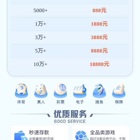
其次，高层在评估员工时，会结合各项指标来进行综合判
断。如果一个员工在多个领域都无法展现出色的业绩，那么
他面临的压力就会加大。对于弗拉尼来说，如果继续这样下
去，很可能会受到更严厉的惩罚或者最终被迫离职。
最后，在面对竞争激烈的市场环境中，公司需要每一位员工
都能全力以赴地贡献力量。若弗拉尼无法及时改善自己的工
作状态，不仅自己的职业前景堪忧，也会影响到整个团队乃
至公司的发展方向。
2、团队氛围受损
其次，团队氛围也是一个不可忽视的重要方面。当管理层对
某一位员工的不满情绪上升时，往往会导致整个团队士气低
落。对于其他同事而言，他们可能会因为目睹这种不和谐而
感到焦虑，从而影响到他们自身的工作表现。