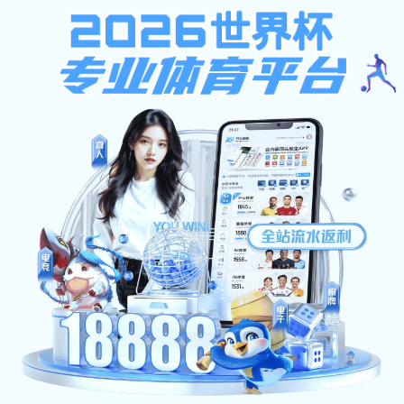
注册入口
华体会HTH·(体育)
· 体育
观看更便捷
连接你的赛事视野，打造球迷专属的数字主场。
华体会
hth·(体育)网页版
提供多终端支持、高清视频、 实时比分
与赛事推荐，让你随时随地畅享体育内容。
网页端入口