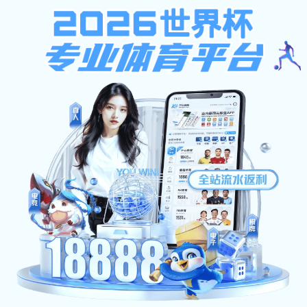
注册入口
华体会HTH·(体育)
· 体育
观看更便捷
连接你的赛事视野，打造球迷专属的数字主场。
华体会
hth·(体育)网页版
提供多终端支持、高清视频、 实时比分
与赛事推荐，让你随时随地畅享体育内容。
网页端入口