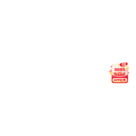
网络。如仍有问题，可尝试切换清晰度或联系平台客服排
查设备兼容性。
6
如何联系客服？支持哪些语言？
我们提供 7×24 小时在线服务，支持中文、英文、马来语
三语交流。您可通过官网 Live Chat、Telegram 或
WhatsApp 快速联系人工客服。
用户评分
4.9 / 5.0
200 万+ 次下载